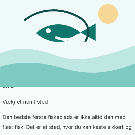
Vælg et sted, hvor det er let at komme til vandet.
Det kan være en havn, en sø, en å eller en kystplads
med god plads omkring dig. Undgå steder med for
mange træer, stærk strøm eller svært terræn på de
første ture.
Hvis du kan tage afsted med en erfaren fisker, lærer
du hurtigere. Ellers er det fint at starte alene et roligt
sted.
Vælg et nemt sted
Den bedste første fiskeplads er ikke altid den med
flest fisk. Det er et sted, hvor du kan kaste sikkert og