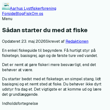
Aarhus Lystfiskerforening
Forside
Blog
Fisk
Om os
Menu
Sådan starter du med at fiske
Opdateret
23. maj 2026
Skrevet af
Redaktionen
En enkel fiskeguide til begyndere. Få hurtigt styr på
fisketegn, basisgrej, agn og de første ture ved vandet.
Det er nemt at gøre fiskeri mere besværligt, end det
behøver at være.
Du starter bedst med et fisketegn, en simpel stang, lidt
basisgrej og et nemt sted at fiske. Du behøver ikke dyrt
udstyr fra dag et. Det vigtigste er at komme ud og lære
det grundlæggende.
Indholdsfortegnelse