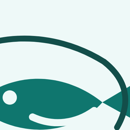
tyret.
nklere. Hvis du fisker ofte, bliver køb normalt billigere 
bedre udstyr og undgå fejlkøb.
Cons:
Du ejer ikke udstyr
r?
Er linen slidt? Er waders tætte? Er der rust på kroge, 