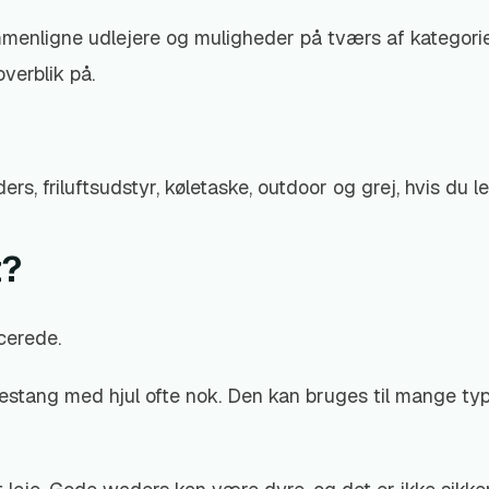
menligne udlejere og muligheder på tværs af kategorier.
verblik på.
s, friluftsudstyr, køletaske, outdoor og grej, hvis du l
t?
cerede.
nnestang med hjul ofte nok. Den kan bruges til mange type