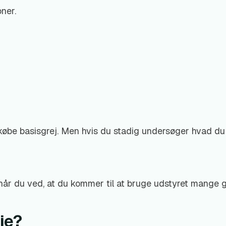
oner.
t købe basisgrej. Men hvis du stadig undersøger hvad du k
, når du ved, at du kommer til at bruge udstyret mange 
je?