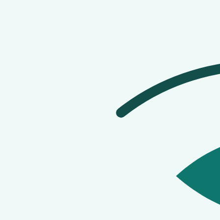
Leje eller købe?
Det vigtigste spørgsmål er, hvor ofte du skal bruge uds
Hvis du kun fisker få gange, kan leje være billigere og e
Pros:
Du kan prøve fiskeri uden stor startpris, teste 
godt på det mens du har det.
Hvad skal du tjekke før du leje
Tjek altid udstyret og vilkårene, før du siger ja.
Start med standen. Er stangen hel? Kører hjulet glat? 