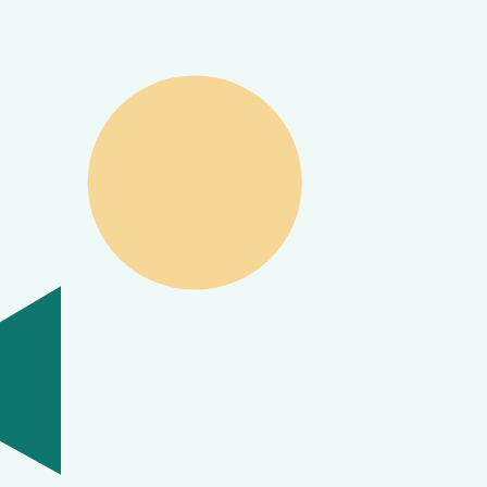
over tid.
et, udvalget kan være begrænset, og du skal passe
hægter eller smådele?