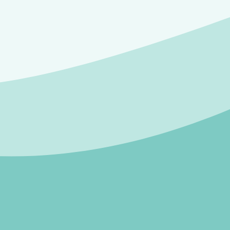
igtigt ved dyre ting som waders, fluegrej og komplette