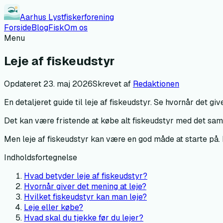
Aarhus Lystfiskerforening
Forside
Blog
Fisk
Om os
Menu
Leje af fiskeudstyr
Opdateret
23. maj 2026
Skrevet af
Redaktionen
En detaljeret guide til leje af fiskeudstyr. Se hvornår det gi
Det kan være fristende at købe alt fiskeudstyr med det sa
Men leje af fiskeudstyr kan være en god måde at starte på. I
Indholdsfortegnelse
Hvad betyder leje af fiskeudstyr?
Hvornår giver det mening at leje?
Hvilket fiskeudstyr kan man leje?
Leje eller købe?
Hvad skal du tjekke før du lejer?